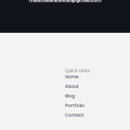
Quick Links
Home
About
Blog
Portfolio
Contact