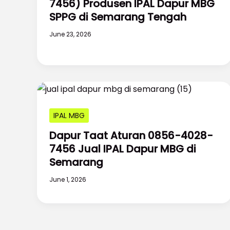
7456) Produsen IPAL Dapur MBG
SPPG di Semarang Tengah
June 23, 2026
IPAL MBG
Dapur Taat Aturan 0856-4028-
7456 Jual IPAL Dapur MBG di
Semarang
June 1, 2026