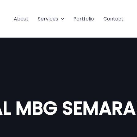
About
Services
Portfolio
Contact
AL MBG SEMAR