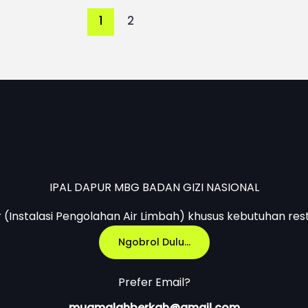
1
2
IPAL DAPUR MBG BADAN GIZI NASIONAL
r (Instalasi Pengolahan Air Limbah) khusus kebutuhan res
Ngobrol Dulu...
Prefer Email?
muamalahberkah@gmail.com