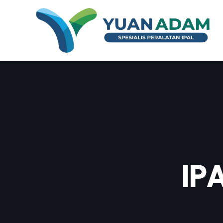
Skip
to
content
IP