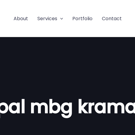
About
Services
Portfolio
Contact
ipal mbg krama