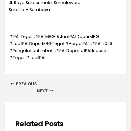
Jl. Raya Sukosemolo, Semolowaru
Sukolilo – Surabaya
#IPALTegal #IPALMBG #JualIPALDapurMBG
#JualIPALDapurMBGTegal #HargaIPAL #IPAL2026
#PengolahanLimbah #IPALDapur #IPALIndustri
#Tegal #JualIPAL
PREVIOUS
NEXT
Related Posts