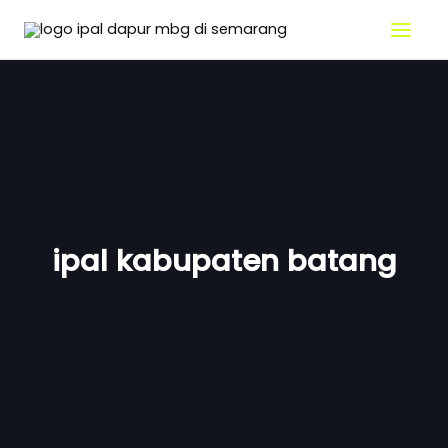
Skip
to
content
ipal kabupaten batang