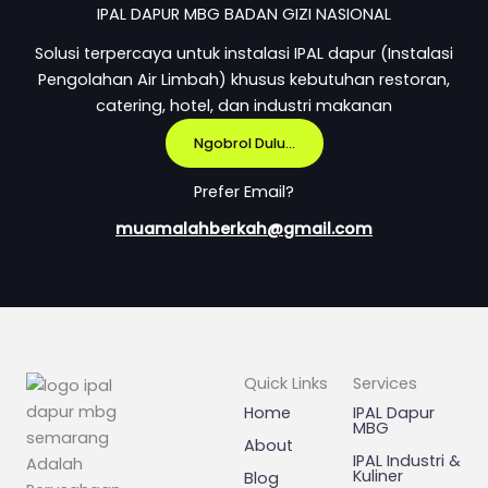
IPAL DAPUR MBG BADAN GIZI NASIONAL
Solusi terpercaya untuk instalasi IPAL dapur (Instalasi
Pengolahan Air Limbah) khusus kebutuhan restoran,
catering, hotel, dan industri makanan
Ngobrol Dulu...
Prefer Email?
muamalahberkah@gmail.com
Quick Links
Services
Home
IPAL Dapur
MBG
About
IPAL Industri &
Adalah
Kuliner
Blog