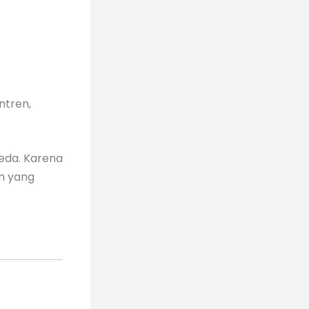
ntren,
eda. Karena
em yang