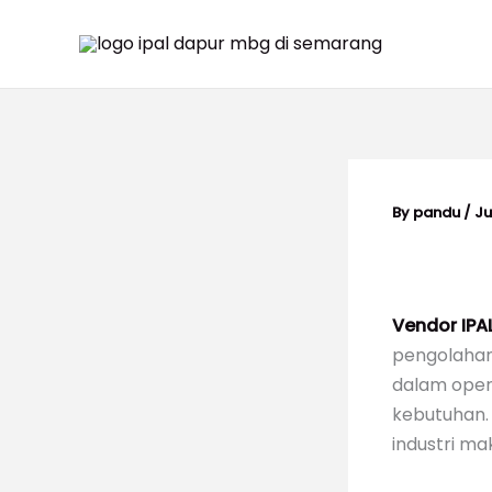
Skip
to
content
By
pandu
/
Ju
Vendor IPA
pengolahan 
dalam opera
kebutuhan. 
industri ma