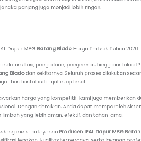
angka panjang juga menjadi lebih ringan.
PAL Dapur MBG
Batang Blado
Harga Terbaik Tahun 2026
ni konsultasi, pengadaan, pengiriman, hingga instalasi I
ang Blado
dan sekitarnya. Seluruh proses dilakukan seca
gar hasil instalasi berjalan optimal.
awarkan harga yang kompetitif, kami juga memberikan 
fesional. Dengan demikian, Anda dapat memperoleh sist
limbah yang lebih aman, efektif, dan tahan lama.
sedang mencari layanan
Produsen IPAL Dapur MBG Batan
ifikasi lengkap, kualitas terpercaya, serta layanan profe