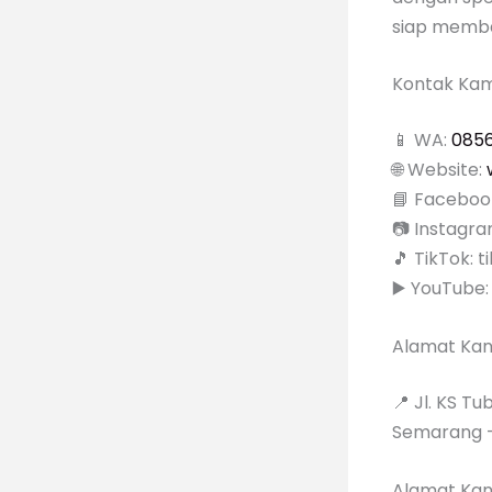
siap memba
Kontak Kam
📱 WA:
085
🌐 Website:
📘 Faceboo
📷 Instagr
🎵 TikTok:
▶️ YouTube
Alamat Ka
📍 Jl. KS T
Semarang 
Alamat Kan