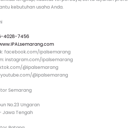
ntu kebutuhan usaha Anda.
i
6-4028-7456
www.IPALsemarang.com
k: facebook.com/ipalsemarang
am: instagram.com/ipalsemarang
 tiktok.com/@ipalsemarang
: youtube.com/@ipalsemarang
ntor Semarang
ubun No.23 Ungaran
– Jawa Tengah
tor Batang