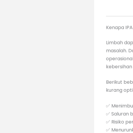
Kenapa IPA
Limbah dap
masalah. D
operasiona
kebersihan 
Berikut beb
kurang opti
✅ Menimbul
✅ Saluran 
✅ Risiko p
✅ Menurunk