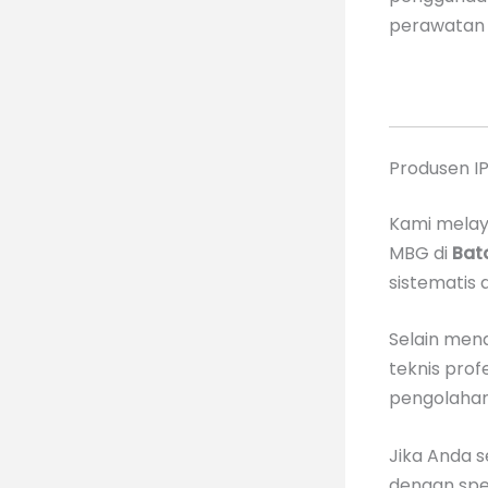
perawatan j
Produsen I
Kami melaya
MBG di
Bat
sistematis a
Selain men
teknis pro
pengolahan 
Jika Anda 
dengan spes