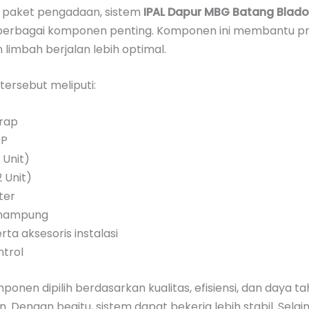
 paket pengadaan, sistem
IPAL Dapur MBG Batang Blad
 berbagai komponen penting. Komponen ini membantu p
limbah berjalan lebih optimal.
ersebut meliputi:
rap
TP
 Unit)
 Unit)
ter
nampung
rta aksesoris instalasi
ntrol
ponen dipilih berdasarkan kualitas, efisiensi, dan daya t
 Dengan begitu, sistem dapat bekerja lebih stabil. Selain 