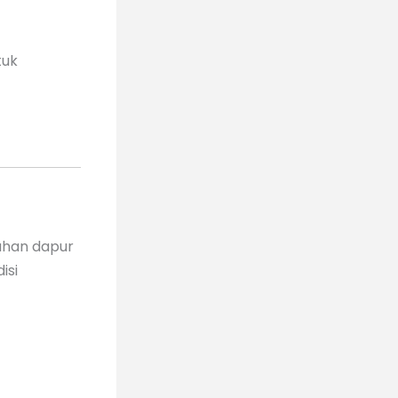
tuk
uhan dapur
isi