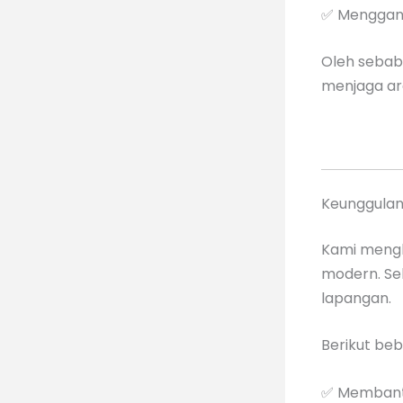
✅ Menggang
Oleh sebab 
menjaga ar
Keunggulan
Kami mengh
modern. Sel
lapangan.
Berikut be
✅ Membantu