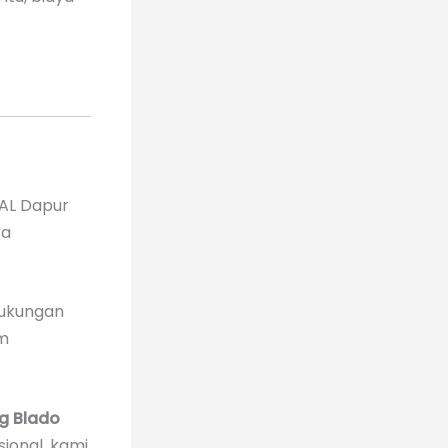
PAL Dapur
ra
dukungan
em
g Blado
sional, kami