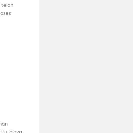
o
telah
roses
ahan
itu, biaya