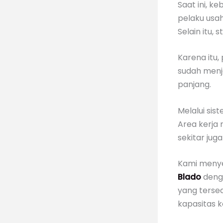
Saat ini, k
pelaku usa
Selain itu,
Karena itu,
sudah menj
panjang.
Melalui sis
Area kerja m
sekitar juga
Kami meny
Blado
denga
yang terse
kapasitas 