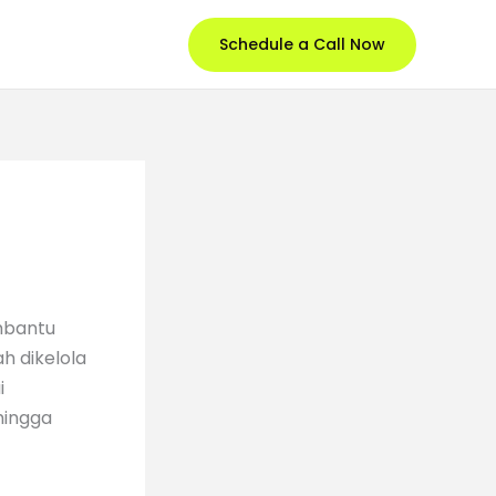
Schedule a Call Now
mbantu
h dikelola
i
hingga