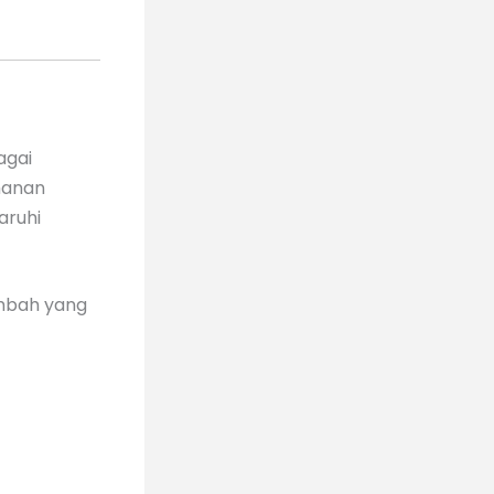
agai
manan
aruhi
imbah yang