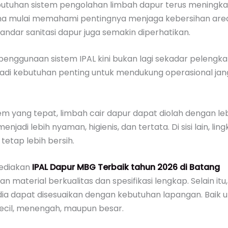
ebutuhan sistem pengolahan limbah dapur terus meningka
ha mulai memahami pentingnya menjaga kebersihan area
 standar sanitasi dapur juga semakin diperhatikan.
 penggunaan sistem IPAL kini bukan lagi sekadar pelengkap
adi kebutuhan penting untuk mendukung operasional ja
tem yang tepat, limbah cair dapur dapat diolah dengan leb
enjadi lebih nyaman, higienis, dan tertata. Di sisi lain, li
 tetap lebih bersih.
ediakan
IPAL Dapur MBG Terbaik tahun 2026 di
Batang
n material berkualitas dan spesifikasi lengkap. Selain itu
dia dapat disesuaikan dengan kebutuhan lapangan. Baik 
kecil, menengah, maupun besar.