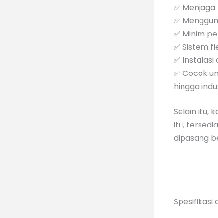
✅ Menjaga 
✅ Mengguna
✅ Minim pe
✅ Sistem fl
✅ Instalasi
✅ Cocok unt
hingga ind
Selain itu
itu, tersed
dipasang b
Spesifikas