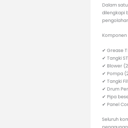
Dalam satu
dilengkapi
pengolahan 
Komponen t
✔ Grease T
✔ Tangki S
✔ Blower (2
✔ Pompa (2
✔ Tangki Fil
✔ Drum Pe
✔ Pipa bese
✔ Panel Co
Seluruh kom
penggunaan.