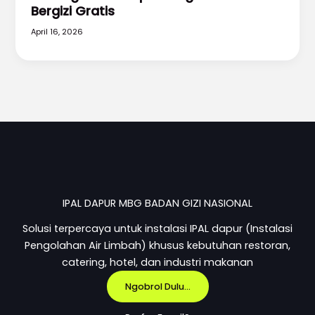
Bergizi Gratis
April 16, 2026
IPAL DAPUR MBG BADAN GIZI NASIONAL
Solusi terpercaya untuk instalasi IPAL dapur (Instalasi
Pengolahan Air Limbah) khusus kebutuhan restoran,
catering, hotel, dan industri makanan
Ngobrol Dulu...