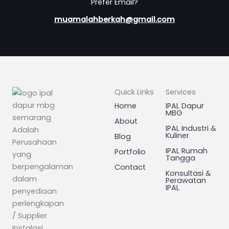
Prefer Email?
muamalahberkah@gmail.com
Quick Links
Services
Home
IPAL Dapur
MBG
About
IPAL Industri &
Adalah
Kuliner
Blog
Perusahaan
IPAL Rumah
Portfolio
yang
Tangga
berpengalaman
Contact
Konsultasi &
dalam
Perawatan
IPAL
penyediaan
perlengkapan
/ Supplier
Instalasi