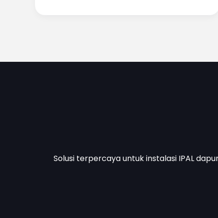
Solusi terpercaya untuk instalasi IPAL dapu