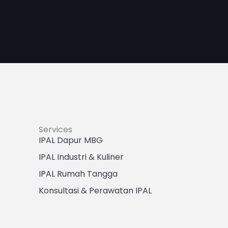
Services
IPAL Dapur MBG
IPAL Industri & Kuliner
IPAL Rumah Tangga
Konsultasi & Perawatan IPAL