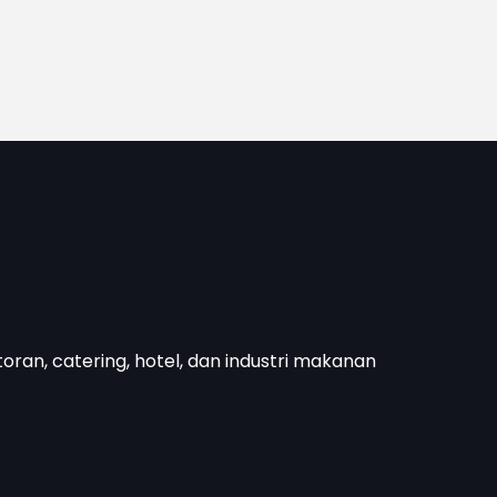
toran, catering, hotel, dan industri makanan