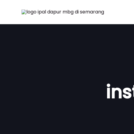
Skip
to
content
in