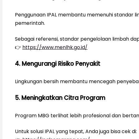
Penggunaan IPAL membantu memenuhi standar li
pemerintah.
Sebagai referensi, standar pengelolaan limbah dapat
👉
https://www.menlhk.go.id/
4. Mengurangi Risiko Penyakit
Lingkungan bersih membantu mencegah penyebar
5. Meningkatkan Citra Program
Program MBG terlihat lebih profesional dan berta
Untuk solusi IPAL yang tepat, Anda juga bisa cek di: