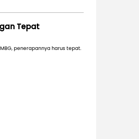
gan Tepat
MBG, penerapannya harus tepat.