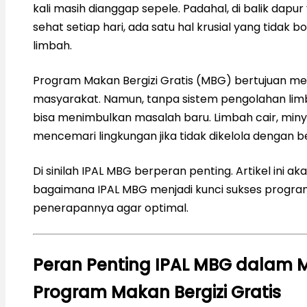
kali masih dianggap sepele. Padahal, di balik da
sehat setiap hari, ada satu hal krusial yang tidak b
limbah.
Program Makan Bergizi Gratis (MBG) bertujuan men
masyarakat. Namun, tanpa sistem pengolahan limb
bisa menimbulkan masalah baru. Limbah cair, min
mencemari lingkungan jika tidak dikelola dengan b
Di sinilah IPAL MBG berperan penting. Artikel ini
bagaimana IPAL MBG menjadi kunci sukses progra
penerapannya agar optimal.
Peran Penting IPAL MBG dalam
Program Makan Bergizi Gratis