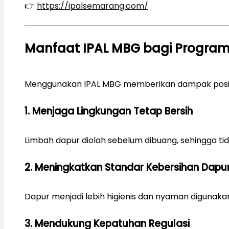
👉
https://ipalsemarang.com/
Manfaat IPAL MBG bagi Program 
Menggunakan IPAL MBG memberikan dampak positi
1. Menjaga Lingkungan Tetap Bersih
Limbah dapur diolah sebelum dibuang, sehingga ti
2. Meningkatkan Standar Kebersihan Dapu
Dapur menjadi lebih higienis dan nyaman digunaka
3. Mendukung Kepatuhan Regulasi