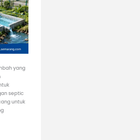
imbah yang
n
ntuk
gan septic
cang untuk
ng