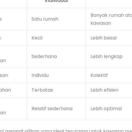
Individual
Banyak rumah at
a
Satu rumah
kawasan
s
Kecil
Lebih besar
Sederhana
Lebih lengkap
han
san
Individu
Kolektif
Lahan
Terbatas
Lebih efisien
Relatif sederhana
Lebih optimal
han
al menjadi pilihan yang ideal terutama untuk kawasan pa