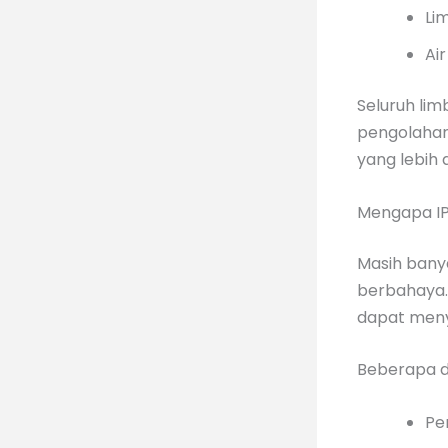
Li
Ai
Seluruh lim
pengolahan
yang lebih 
Mengapa IP
Masih bany
berbahaya. 
dapat meny
Beberapa da
Pe