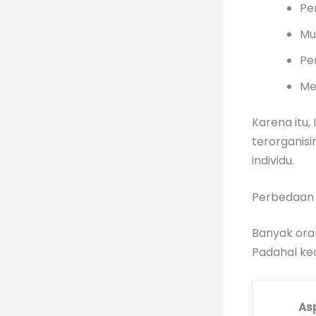
Pe
Mu
Pe
Me
Karena itu,
terorganis
individu.
Perbedaan 
Banyak ora
Padahal ke
As