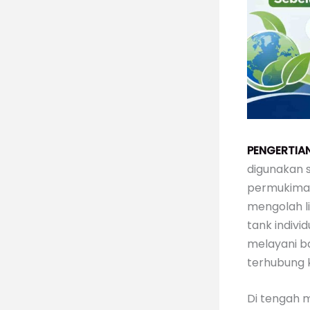
PENGERTIA
digunakan 
permukiman
mengolah l
tank indivi
melayani b
terhubung k
Di tengah 