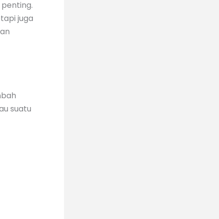
penting.
tapi juga
dan
mbah
au suatu