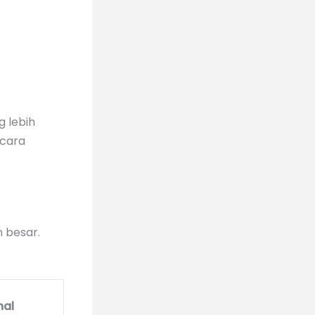
g lebih
ecara
 besar.
nal