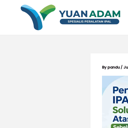
Skip
to
content
By
pandu
/
Ju