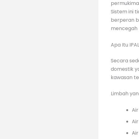
permukiman
Sistem ini 
berperan b
mencegah 
Apa Itu IP
Secara sed
domestik y
kawasan te
Limbah yang
Ai
Ai
Ai