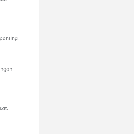
penting.
ingan
sat.