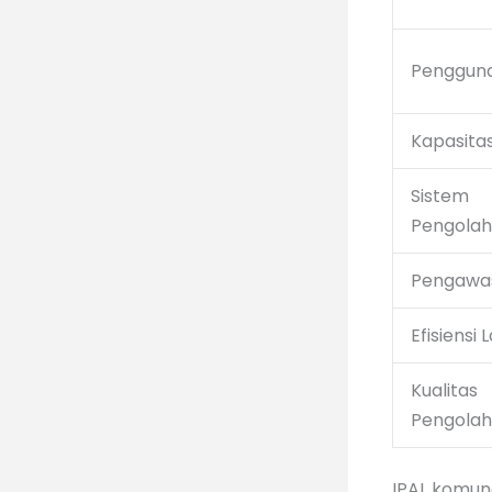
Penggun
Kapasita
Sistem
Pengola
Pengawa
Efisiensi 
Kualitas
Pengola
IPAL komun