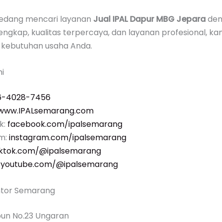
sedang mencari layanan
Jual IPAL Dapur MBG Jepara
den
 lengkap, kualitas terpercaya, dan layanan profesional, ka
kebutuhan usaha Anda.
i
6-4028-7456
www.IPALsemarang.com
k:
facebook.com/ipalsemarang
am:
instagram.com/ipalsemarang
iktok.com/@ipalsemarang
:
youtube.com/@ipalsemarang
ntor Semarang
ubun No.23 Ungaran