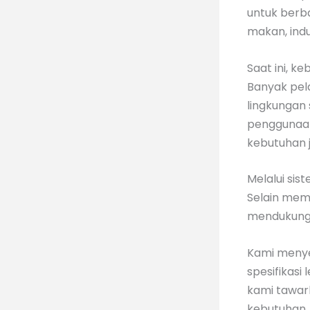
untuk berba
makan, indu
Saat ini, 
Banyak pel
lingkungan 
penggunaan
kebutuhan 
Melalui sis
Selain memb
mendukung a
Kami menye
spesifikasi
kami tawar
kebutuhan,