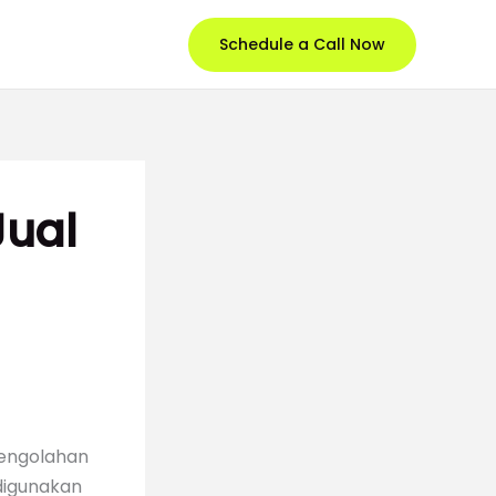
Schedule a Call Now
Jual
pengolahan
 digunakan