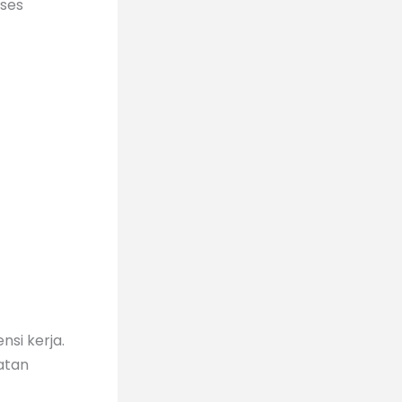
ses
nsi kerja.
atan