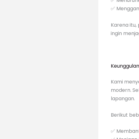
✅ Menurunk
✅ Menggang
Karena itu,
ingin menja
Keunggulan
Kami menye
modern. Sel
lapangan.
Berikut be
✅ Membantu