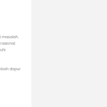
i masalah.
asional.
uhi
imbah dapur