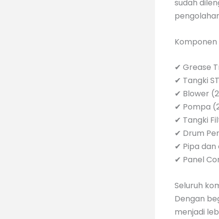
sudah dile
pengolahan
Komponen t
✔ Grease T
✔ Tangki S
✔ Blower (2
✔ Pompa (2
✔ Tangki Fil
✔ Drum Pe
✔ Pipa dan 
✔ Panel Co
Seluruh kom
Dengan beg
menjadi leb