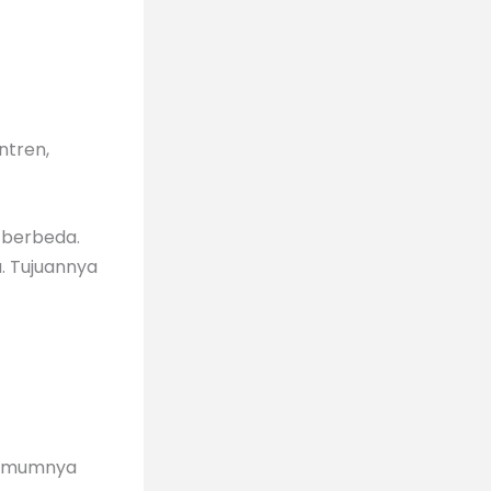
ntren,
g berbeda.
u. Tujuannya
mumnya