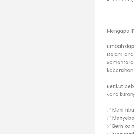
Mengapa IP
Limbah dap
Dalam jang
Sementara 
kebersihan 
Berikut beb
yang kuran
✅ Menimbulk
✅ Menyebab
✅ Berisiko 