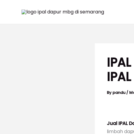
Skip
Menu
Menu
to
content
IPAL
IPAL
By
pandu
/
Ma
Jual IPAL 
limbah dapu