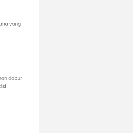
saha yang
han dapur
isi