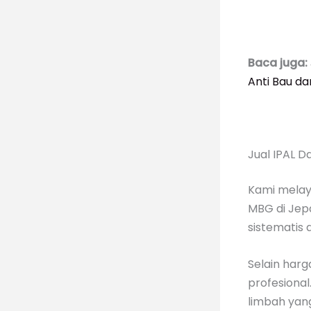
Baca juga:
Anti Bau d
Jual IPAL 
Kami melaya
MBG di Jepa
sistematis 
Selain harg
profesiona
limbah yang