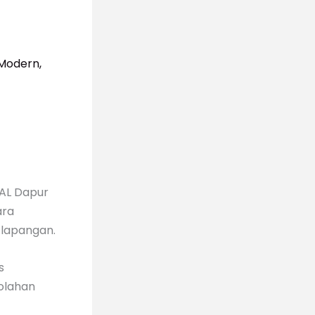
 Modern,
PAL Dapur
ara
n lapangan.
s
olahan