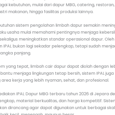
gai kebutuhan, mulai dari dapur MBG, catering, restoran
stri makanan, hingga fasilitas produksi lainnya.
kebutuhan sistem pengolahan limbah dapur semakin menin
aku usaha mulai memahami pentingnya menjaga kebers
sekaligus meningkatkan standar operasional dapur. Oleh 
 IPAL bukan lagi sekadar pelengkap, tetapi sudah menja
jangka panjang.
tem yang tepat, limbah cair dapur dapat diolah dengan leb
antu menjaga lingkungan tetap bersih, sistem IPAL juga
rea kerja yang lebih nyaman, sehat, dan profesional.
diakan IPAL Dapur MBG terbaru tahun 2026 di Jepara d
 lengkap, material berkualitas, dan harga kompetitif. Sist
kan dirancang agar dapat digunakan untuk berbagai ska
 baik kecil, menengah, maupun besar.