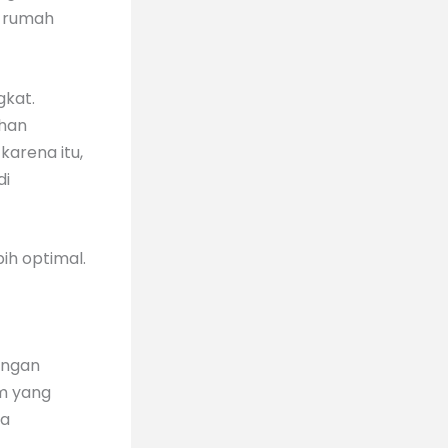
, rumah
gkat.
ihan
karena itu,
di
ih optimal.
engan
em yang
la