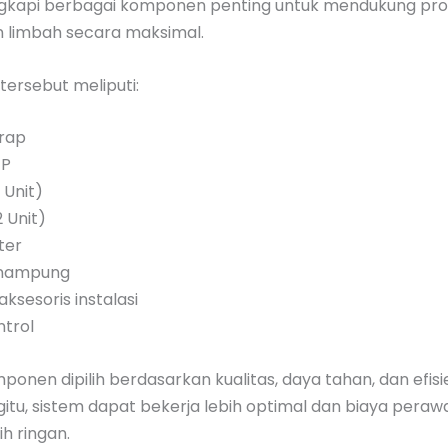
ngkapi berbagai komponen penting untuk mendukung pro
 limbah secara maksimal.
ersebut meliputi:
rap
TP
 Unit)
 Unit)
ter
nampung
aksesoris instalasi
ntrol
ponen dipilih berdasarkan kualitas, daya tahan, dan efisie
itu, sistem dapat bekerja lebih optimal dan biaya peraw
ih ringan.