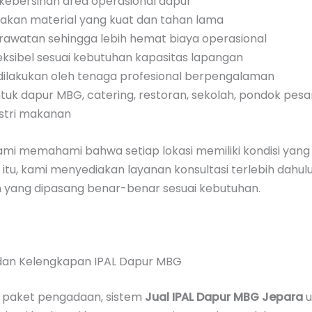
kebersihan area operasional dapur
kan material yang kuat dan tahan lama
rawatan sehingga lebih hemat biaya operasional
eksibel sesuai kebutuhan kapasitas lapangan
 dilakukan oleh tenaga profesional berpengalaman
uk dapur MBG, catering, restoran, sekolah, pondok pesa
ustri makanan
 kami memahami bahwa setiap lokasi memiliki kondisi yan
itu, kami menyediakan layanan konsultasi terlebih dahul
m yang dipasang benar-benar sesuai kebutuhan.
i dan Kelengkapan IPAL Dapur MBG
 paket pengadaan, sistem
Jual IPAL Dapur MBG Jepara
u