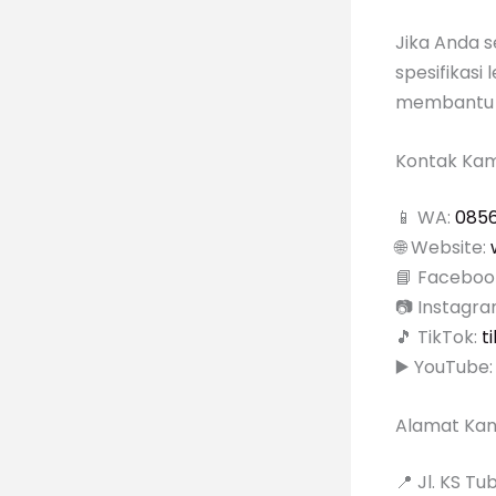
Jika Anda 
spesifikasi
membantu 
Kontak Kam
📱 WA:
085
🌐 Website:
📘 Faceboo
📷 Instagr
🎵 TikTok:
t
▶️ YouTube
Alamat Ka
📍 Jl. KS T