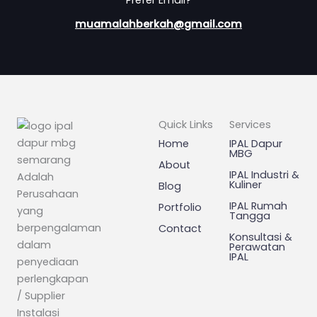
Prefer Email?
muamalahberkah@gmail.com
Quick Links
Services
Home
IPAL Dapur
MBG
About
IPAL Industri &
Adalah
Kuliner
Blog
Perusahaan
IPAL Rumah
Portfolio
yang
Tangga
berpengalaman
Contact
Konsultasi &
dalam
Perawatan
IPAL
penyediaan
perlengkapan
/ Supplier
Instalasi