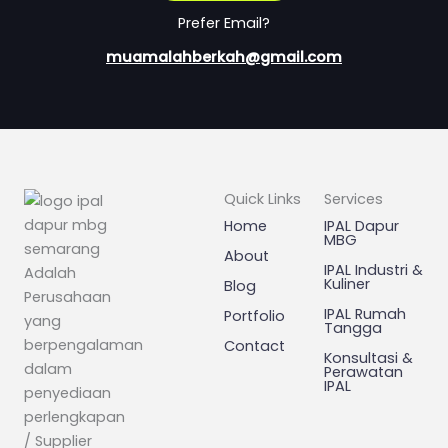
Prefer Email?
muamalahberkah@gmail.com
Quick Links
Services
Home
IPAL Dapur
MBG
About
IPAL Industri &
Adalah
Kuliner
Blog
Perusahaan
IPAL Rumah
Portfolio
yang
Tangga
berpengalaman
Contact
Konsultasi &
dalam
Perawatan
IPAL
penyediaan
perlengkapan
/ Supplier