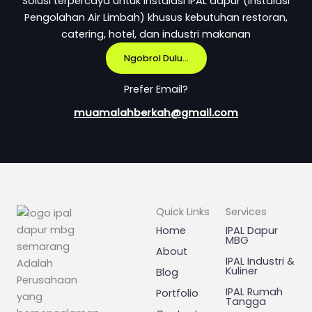
Solusi terpercaya untuk instalasi IPAL dapur (Instalasi
Pengolahan Air Limbah) khusus kebutuhan restoran,
catering, hotel, dan industri makanan
Ngobrol Dulu...
Prefer Email?
muamalahberkah@gmail.com
Quick Links
Services
Home
IPAL Dapur
MBG
About
IPAL Industri &
Adalah
Kuliner
Blog
Perusahaan
IPAL Rumah
Portfolio
yang
Tangga