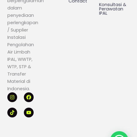
berpengalaman
Contact
Konsultasi &
dalam
Perawatan
IPAL
penyediaan
perlengkapan
/ Supplier
Instalasi
Pengolahan
Air Limbah
IPAL, WWTP,
WTP, STP &
Transfer
Material di
Indonesia.
I
T
F
Y
n
i
a
o
s
k
c
u
t
t
e
t
a
o
b
u
g
k
o
b
r
o
e
a
k
m