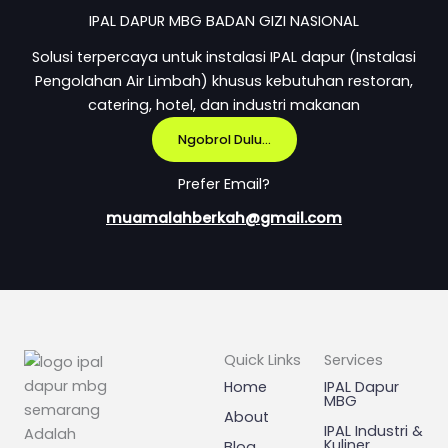
IPAL DAPUR MBG BADAN GIZI NASIONAL
Solusi terpercaya untuk instalasi IPAL dapur (Instalasi
Pengolahan Air Limbah) khusus kebutuhan restoran,
catering, hotel, dan industri makanan
Ngobrol Dulu...
Prefer Email?
muamalahberkah@gmail.com
Quick Links
Services
Home
IPAL Dapur
MBG
About
IPAL Industri &
Adalah
Kuliner
Blog