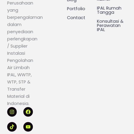
Perusahaan
IPAL Rumah
Portfolio
yang
Tangga
berpengalaman
Contact
Konsultasi &
dalam
Perawatan
IPAL
penyediaan
perlengkapan
/ Supplier
Instalasi
Pengolahan
Air Limbah
IPAL, WWTP,
WTP, STP &
Transfer
Material di
Indonesia.
I
T
F
Y
n
i
a
o
s
k
c
u
t
t
e
t
a
o
b
u
g
k
o
b