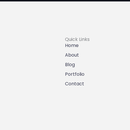
Quick Links
Home
About
Blog
Portfolio
Contact