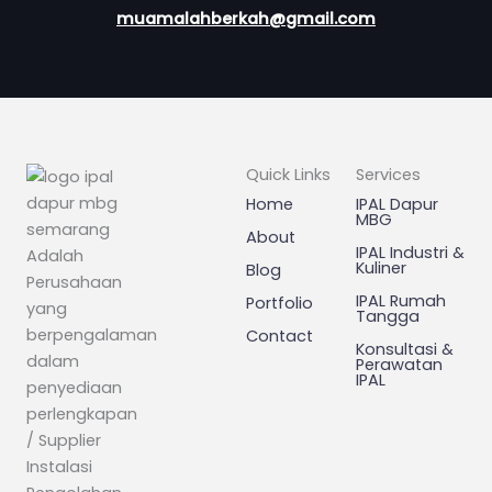
muamalahberkah@gmail.com
Quick Links
Services
Home
IPAL Dapur
MBG
About
IPAL Industri &
Adalah
Kuliner
Blog
Perusahaan
IPAL Rumah
Portfolio
yang
Tangga
berpengalaman
Contact
Konsultasi &
dalam
Perawatan
IPAL
penyediaan
perlengkapan
/ Supplier
Instalasi