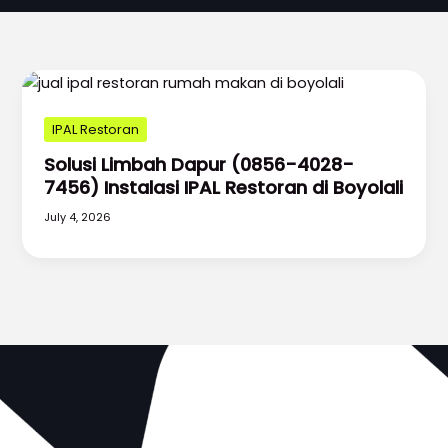
IPAL Restoran
Solusi Limbah Dapur (0856-4028-
7456) Instalasi IPAL Restoran di Boyolali
July 4, 2026