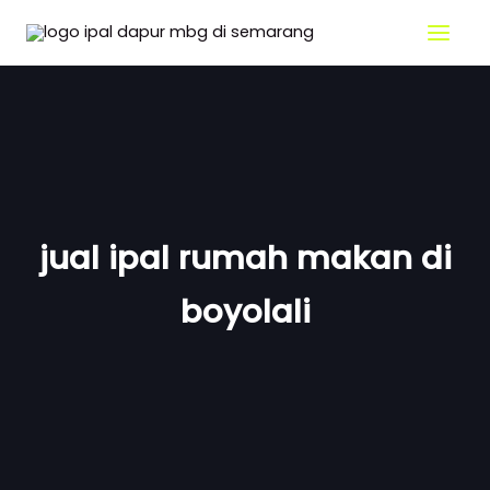
Skip
to
content
jual ipal rumah makan di
boyolali