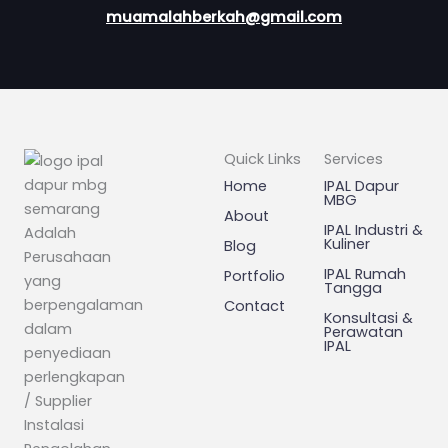
muamalahberkah@gmail.com
Quick Links
Services
Home
IPAL Dapur
MBG
About
IPAL Industri &
Adalah
Kuliner
Blog
Perusahaan
IPAL Rumah
Portfolio
yang
Tangga
berpengalaman
Contact
Konsultasi &
dalam
Perawatan
IPAL
penyediaan
perlengkapan
/ Supplier
Instalasi