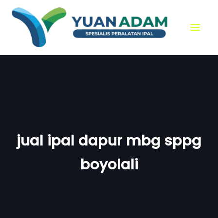
Skip
to
content
jual ipal dapur mbg sppg
boyolali