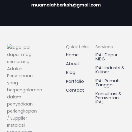
muamalahberkah@gmail.com
Quick Links
Services
Home
IPAL Dapur
MBG
About
IPAL Industri &
Adalah
Kuliner
Blog
Perusahaan
IPAL Rumah
Portfolio
yang
Tangga
berpengalaman
Contact
Konsultasi &
dalam
Perawatan
IPAL
penyediaan
perlengkapan
/ Supplier
Instalasi