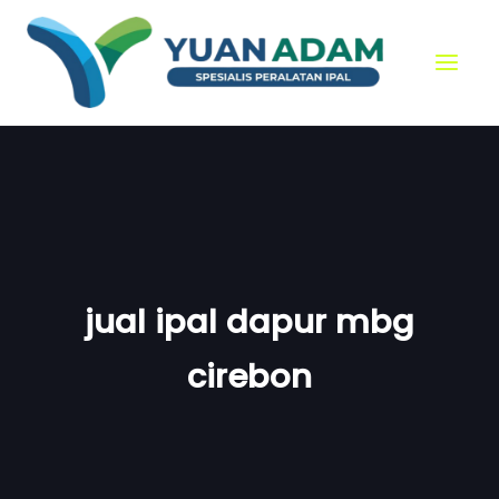
Skip
to
content
jual ipal dapur mbg
cirebon