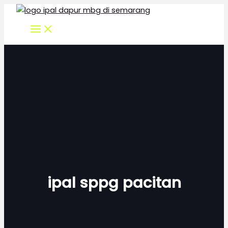
Skip
to
content
ipal sppg pacitan