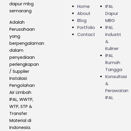
Menu
Menu
Home
IPAL
About
Dapur
Blog
MBG
Adalah
Portfolio
IPAL
Perusahaan
Contact
Industri
yang
&
berpengalaman
Kuliner
dalam
IPAL
penyediaan
Rumah
perlengkapan
Tangga
/ Supplier
Konsultasi
Instalasi
&
Pengolahan
Perawatan
Air Limbah
IPAL
IPAL, WWTP,
WTP, STP &
Transfer
Material di
Indonesia.