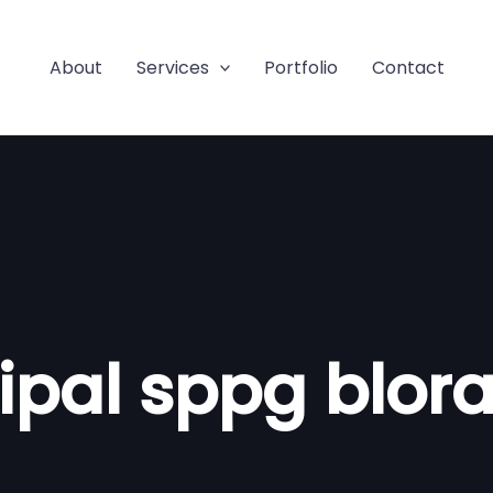
About
Services
Portfolio
Contact
ipal sppg blor