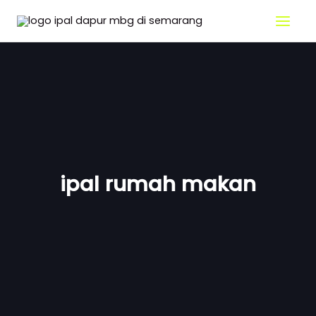
Skip
to
content
ipal rumah makan