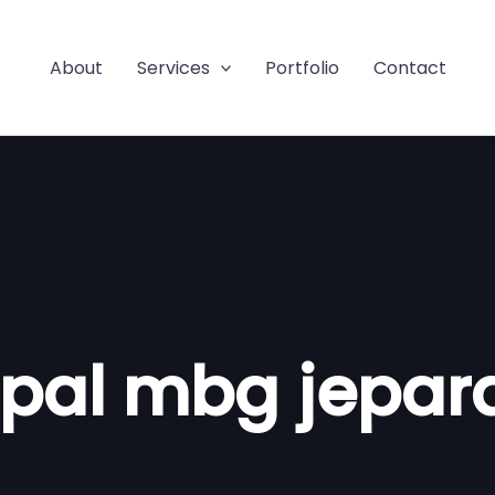
About
Services
Portfolio
Contact
ipal mbg jepar