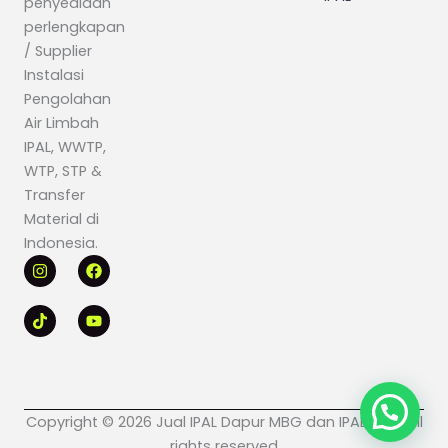
penyediaan
perlengkapan
/ Supplier
Instalasi
Pengolahan
Air Limbah
IPAL, WWTP,
WTP, STP &
Transfer
Material di
Indonesia.
I
T
F
Y
n
i
a
o
s
k
c
u
t
t
e
t
a
o
b
u
g
k
o
b
r
o
e
a
k
m
Copyright © 2026 Jual IPAL Dapur MBG dan IPAL Klinik All
rights reserved