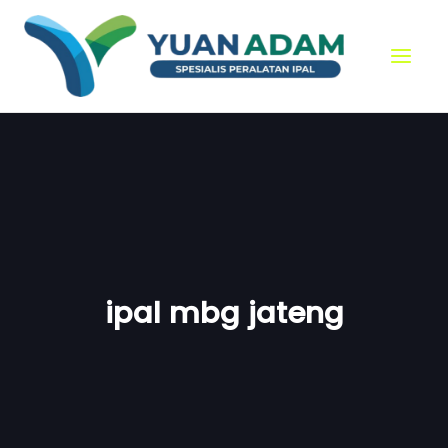
Skip
to
content
ipal mbg jateng