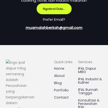
catering, hotel, dan industri makanan
Ngobrol Dulu...
Prefer Email?
muamalahberkah@gmail.com
Quick Links
Services
Home
IPAL Dapur
MBG
About
IPAL Industri &
Adalah
Kuliner
Blog
Perusahaan
IPAL Rumah
Portfolio
yang
Tangga
berpengalaman
Contact
Konsultasi &
dalam
Perawatan
IPAL