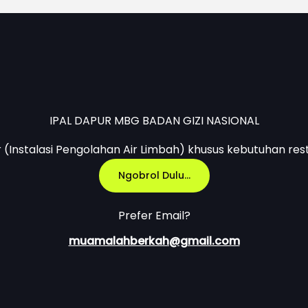
IPAL DAPUR MBG BADAN GIZI NASIONAL
r (Instalasi Pengolahan Air Limbah) khusus kebutuhan res
Ngobrol Dulu...
Prefer Email?
muamalahberkah@gmail.com