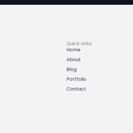
Quick Links
Home
About
Blog
Portfolio
Contact