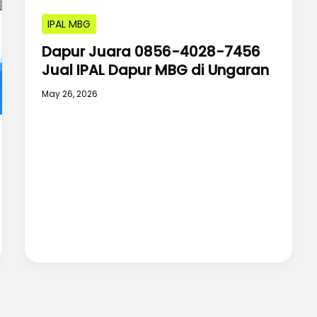
IPAL MBG
Dapur Juara 0856-4028-7456
Jual IPAL Dapur MBG di Ungaran
May 26, 2026