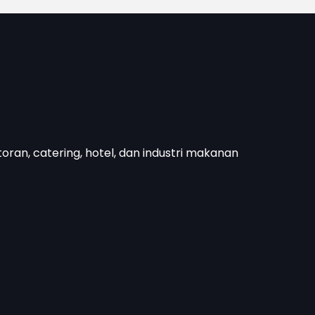
toran, catering, hotel, dan industri makanan