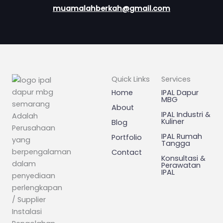
muamalahberkah@gmail.com
Quick Links
Services
Home
IPAL Dapur
MBG
About
IPAL Industri &
Adalah
Kuliner
Blog
Perusahaan
IPAL Rumah
Portfolio
yang
Tangga
berpengalaman
Contact
Konsultasi &
dalam
Perawatan
IPAL
penyediaan
perlengkapan
/ Supplier
Instalasi