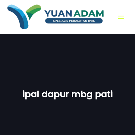
Skip
to
content
ipal dapur mbg pati