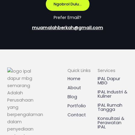
Ngobrol Dulu...
Prefer Email?
muamalahberkah@gmail.com
Quick Links
Services
Home
IPAL Dapur
MBG
About
IPAL Industri &
Adalah
Kuliner
Blog
Perusahaan
IPAL Rumah
Portfolio
yang
Tangga
berpengalaman
Contact
Konsultasi &
dalam
Perawatan
IPAL
penyediaan