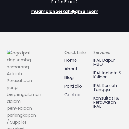
Prefer Email?
muamalahberkah@gmail.com
Quick Links
Services
Home
IPAL Dapur
MBG
About
IPAL Industri &
Adalah
Kuliner
Blog
Perusahaan
IPAL Rumah
Portfolio
yang
Tangga
berpengalaman
Contact
Konsultasi &
dalam
Perawatan
IPAL
penyediaan
perlengkapan
/ Supplier