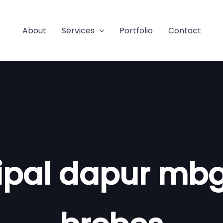
About
Services
Portfolio
Contact
ipal dapur mb