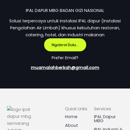
IPAL DAPUR MBG BADAN GIZI NASIONAL
Solusi terpercaya untuk instalasi IPAL dapur (Instalasi
Pengolahan Air Limbah) khusus kebutuhan restoran,
catering, hotel, dan industri makanan
Ngobrol Dulu...
Prefer Email?
muamalahberkah@gmail.com
Quick Links
Services
Home
IPAL Dapur
MBG
About
IPAL Industri &