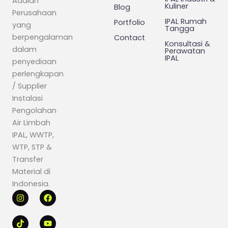
Adalah
Kuliner
Blog
Perusahaan
IPAL Rumah
Portfolio
yang
Tangga
berpengalaman
Contact
Konsultasi &
dalam
Perawatan
IPAL
penyediaan
perlengkapan
/ Supplier
Instalasi
Pengolahan
Air Limbah
IPAL, WWTP,
WTP, STP &
Transfer
Material di
Indonesia.
I
T
F
Y
n
i
a
o
s
k
c
u
t
t
e
t
a
o
b
u