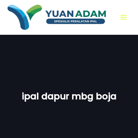
Skip
to
content
ipal dapur mbg boja