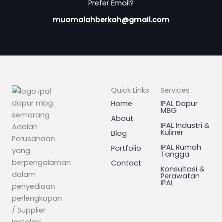
Prefer Email?
muamalahberkah@gmail.com
Quick Links
Services
Home
IPAL Dapur
MBG
About
IPAL Industri &
Adalah
Kuliner
Blog
Perusahaan
IPAL Rumah
Portfolio
yang
Tangga
berpengalaman
Contact
Konsultasi &
dalam
Perawatan
IPAL
penyediaan
perlengkapan
/ Supplier