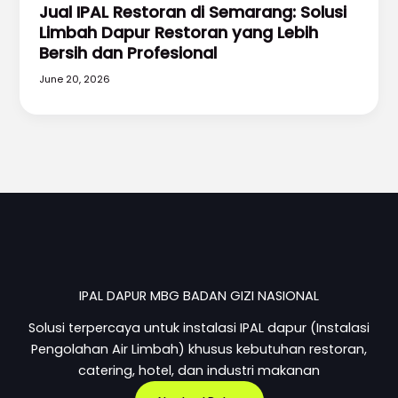
Jual IPAL Restoran di Semarang: Solusi
Limbah Dapur Restoran yang Lebih
Bersih dan Profesional
June 20, 2026
IPAL DAPUR MBG BADAN GIZI NASIONAL
Solusi terpercaya untuk instalasi IPAL dapur (Instalasi
Pengolahan Air Limbah) khusus kebutuhan restoran,
catering, hotel, dan industri makanan