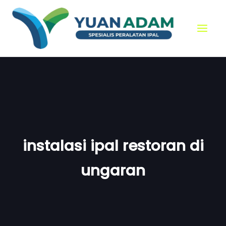
Skip
to
content
instalasi ipal restoran di
ungaran