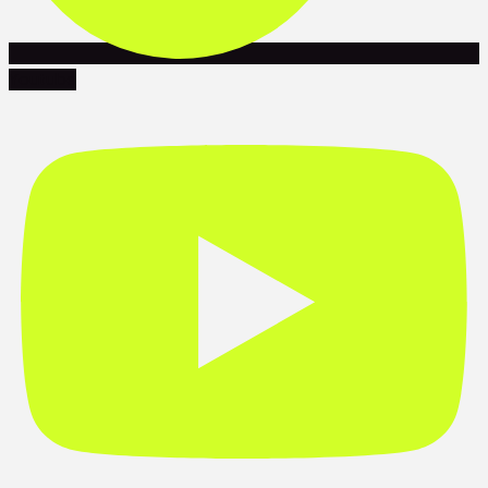
Youtube