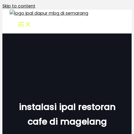
Skip to content
instalasi ipal restoran
cafe di magelang