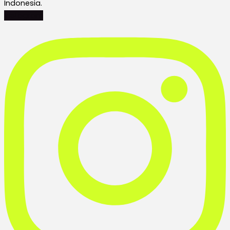
Indonesia.
Instagram