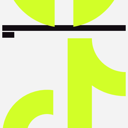
Tiktok